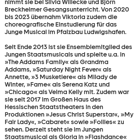
nimmt sie bei Silvia Willecke und Björn
Breckheimer Gesangsunterricht. Von 2020
bis 2023 übernahm Viktoria zudem die
choreografische Einstudierung für das
Junge Musical im Pfalzbau Ludwigshafen.
Seit Ende 2013 ist sie Ensemblemitglied des
Jungen Staatsmusicals und spielte u.a. in
»The Addams Family« als Grandma
Addams, »Saturday Night Fever« als
Annette, »3 Musketiere« als Milady de
Winter, »Fame« als Serena Katz und
»Chicago« als Velma Kelly mit. Zudem war
sie seit 2017 im Großen Haus des
Hessischen Staatstheaters in den
Produktionen »Jesus Christ Superstar«, »My
Fair Lady«, »Cabaret« sowie »Follies« zu
sehen. Derzeit steht sie im Jungen
Staatsmusical als Gloria in »Flashdance«