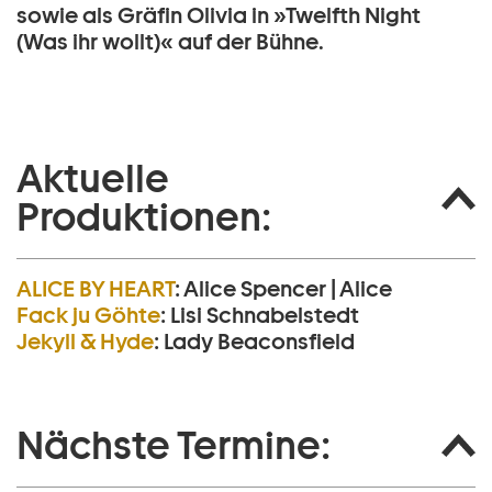
sowie als Gräfin Olivia in »Twelfth Night
(Was ihr wollt)« auf der Bühne.
Aktuelle
Produktionen:
ALICE BY HEART
:
Alice Spencer | Alice
Fack ju Göhte
:
Lisi Schnabelstedt
Jekyll & Hyde
:
Lady Beaconsfield
Nächste Termine: