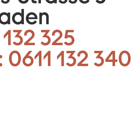
baden
 132 325
:
0611 132 340