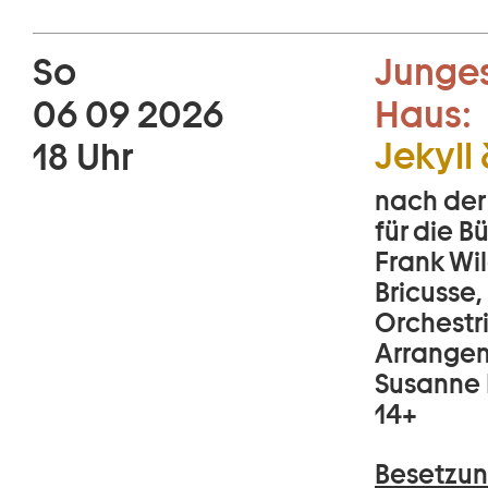
So
Junges
06 09 2026
Haus:
Jekyll
18 Uhr
nach der
für die 
Frank Wil
Bricusse,
Orchestr
Arrangem
Susanne 
14+
Besetzun