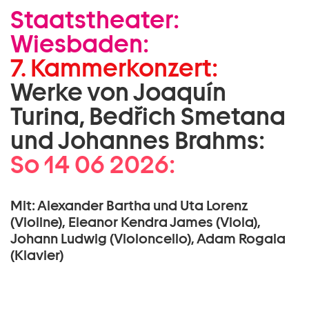
Staatstheater:
Zum Hauptinhalt springen
Wiesbaden:
Zum Footer springen
7. Kammerkonzert:
Werke von Joaquín
Turina, Bedřich Smetana
und Johannes Brahms:
So 14 06 2026:
Mit: Alexander Bartha und Uta Lorenz
(Violine), Eleanor Kendra James (Viola),
Johann Ludwig (Violoncello), Adam Rogala
(Klavier)