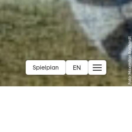
Foto: Maximilian Borchardt
EN
Spielplan
Uraufführung
14+
Sprache:
Deutsch