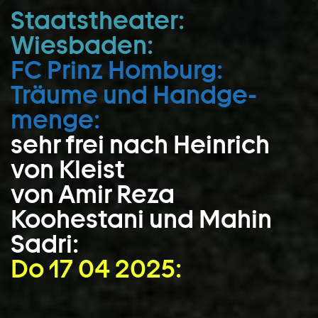
Staatstheater:
Zum Hauptinhalt springen
Wiesbaden:
Zum Footer springen
FC Prinz Homburg:
Träume und Hand­ge­
menge:
sehr frei nach Heinrich
von Kleist
von Amir Reza
Koohestani und Mahin
Sadri:
Do 17 04 2025: