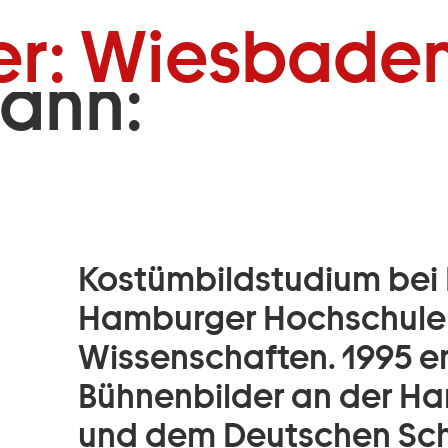
Zum Footer springen
er: Wiesbaden
mann:
Kostümbildstudium bei 
Hamburger Hochschule
Wissenschaften. 1995 en
Bühnenbilder an der H
und dem Deutschen Sc