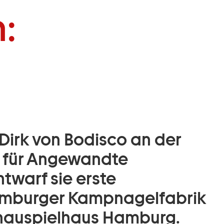
:
Dirk von Bodisco an der
 für Angewandte
twarf sie erste
amburger Kampnagelfabrik
hauspielhaus Hamburg.