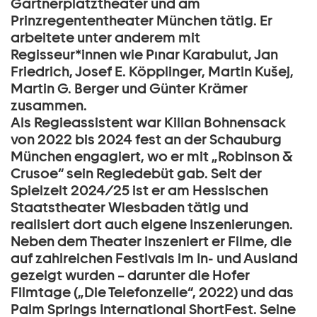
Gärtnerplatztheater und am
Prinzregententheater München tätig. Er
arbeitete unter anderem mit
Regisseur*innen wie Pınar Karabulut, Jan
Friedrich, Josef E. Köpplinger, Martin Kušej,
Martin G. Berger und Günter Krämer
zusammen.
Als Regieassistent war Kilian Bohnensack
von 2022 bis 2024 fest an der Schauburg
München engagiert, wo er mit „Robinson &
Crusoe“ sein Regiedebüt gab. Seit der
Spielzeit 2024/25 ist er am Hessischen
Staatstheater Wiesbaden tätig und
realisiert dort auch eigene Inszenierungen.
Neben dem Theater inszeniert er Filme, die
auf zahlreichen Festivals im In- und Ausland
gezeigt wurden – darunter die Hofer
Filmtage („Die Telefonzelle“, 2022) und das
Palm Springs International ShortFest. Seine