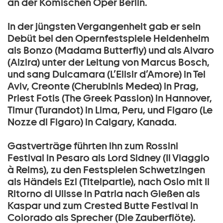
an der Komischen Oper Berlin.
In der jüngsten Vergangenheit gab er sein
Debüt bei den Opernfestspiele Heidenheim
als Bonzo (Madama Butterfly) und als Alvaro
(Alzira) unter der Leitung von Marcus Bosch,
und sang Dulcamara (L’Elisir d’Amore) in Tel
Aviv, Creonte (Cherubinis Medea) in Prag,
Priest Fotis (The Greek Passion) in Hannover,
Timur (Turandot) in Lima, Peru, und Figaro (Le
Nozze di Figaro) in Calgary, Kanada.
Gastverträge führten ihn zum Rossini
Festival in Pesaro als Lord Sidney (Il Viaggio
à Reims), zu den Festspielen Schwetzingen
als Händels Ezi (Titelpartie), nach Oslo mit Il
Ritorno di Ulisse in Patria nach Gießen als
Kaspar und zum Crested Butte Festival in
Colorado als Sprecher (Die Zauberflöte).