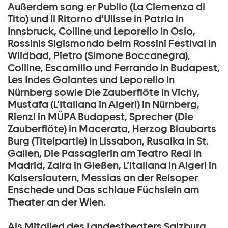
Außerdem sang er Publio (La Clemenza di
Tito) und Il Ritorno d‘Ulisse in Patria in
Innsbruck, Colline und Leporello in Oslo,
Rossinis Sigismondo beim Rossini Festival in
Wildbad, Pietro (Simone Boccanegra),
Colline, Escamillo und Ferrando in Budapest,
Les Indes Galantes und Leporello in
Nürnberg sowie Die Zauberflöte in Vichy,
Mustafa (L‘Italiana in Algeri) in Nürnberg,
Rienzi in MÜPA Budapest, Sprecher (Die
Zauberflöte) in Macerata, Herzog Blaubarts
Burg (Titelpartie) in Lissabon, Rusalka in St.
Gallen, Die Passagierin am Teatro Real in
Madrid, Zaira in Gießen, L‘Italiana in Algeri in
Kaiserslautern, Messias an der Reisoper
Enschede und Das schlaue Füchslein am
Theater an der Wien.
Als Mitglied des Landestheaters Salzburg