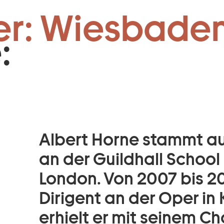
 & Dirigent:
Zum Footer springen
er: Wiesbaden
:
Albert Horne stammt au
an der Guildhall School
London. Von 2007 bis 20
Dirigent an der Oper in
erhielt er mit seinem C