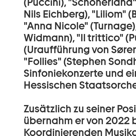
(Puccini), "Schönerland
Nils Eichberg), "Liliom" 
"Anna Nicole" (Turnage)
Widmann), "Il trittico" (
(Uraufführung von Søren
"Follies" (Stephen Sond
Sinfoniekonzerte und e
Hessischen Staatsorche
Zusätzlich zu seiner Pos
übernahm er von 2022 b
Koordinierenden Musika