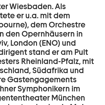
er Wiesbaden. Als
tete er u.a. mit dem
lbourne), dem Orchestre
an den Opernhäusern in
viv, London (ENO) und
dirigent stand er am Pult
ters Rheinland-Pfalz, mit
schland, Südafrika und
ere Gastengagements
chner Symphonikern im
egententheater München