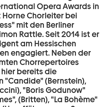
ernational Opera Awards in
 Horne Chorleiter bei
ss" mit den Berliner
mon Rattle. Seit 2014 ist er
rigent am Hessischen
en engagiert. Neben der
mten Chorrepertoires
ier bereits die
n "Candide" (Bernstein),
ccini), "Boris Godunow"
mes", (Britten), "La Bohème"