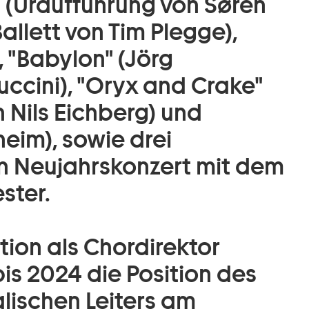
" (Uraufführung von Søren
(Ballett von Tim Plegge),
, "Babylon" (Jörg
Puccini), "Oryx and Crake"
 Nils Eichberg) und
heim), sowie drei
in Neujahrskonzert mit dem
ster.
ition als Chordirektor
is 2024 die Position des
lischen Leiters am