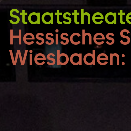
Zum Hauptinhalt springen
Staatstheat
Hessisches 
Wiesbaden: