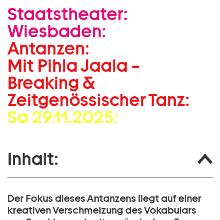
Staatstheater:
Zum Hauptinhalt springen
Wiesbaden:
Zum Footer springen
Antanzen:
Mit Pihla Jaala –
Breaking &
Zeitgenössischer Tanz:
Sa 29.11.2025:
Inhalt:
Der Fokus dieses Antanzens liegt auf einer
kreativen Verschmelzung des Vokabulars