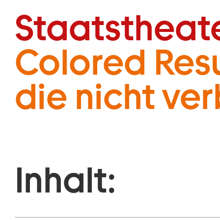
Zum Hauptinhalt springen
Staatstheat
Colored Resu
die nicht ve
Inhalt: