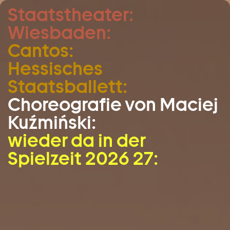
Staatstheater:
Zum Hauptinhalt springen
Wiesbaden:
Zum Footer springen
Cantos:
Hessisches
Staatsballett:
Choreografie von Maciej
Kuźmiński:
wieder da in der
Spielzeit 2026 27: