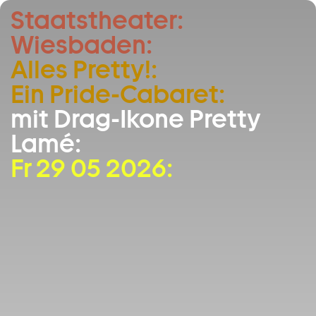
Staatstheater:
Zum Hauptinhalt springen
Wiesbaden:
Zum Footer springen
Alles Pretty!:
Ein Pride-Cabaret:
mit Drag-Ikone Pretty
Lamé:
Fr 29 05 2026: