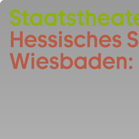
Zum Hauptinhalt springen
Staatstheat
Hessisches 
Wiesbaden: