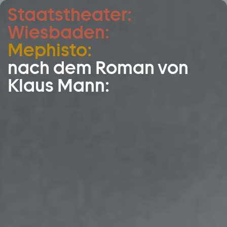
Staatstheater:
Zum Hauptinhalt springen
Wiesbaden:
Zum Footer springen
Mephisto:
nach dem Roman von
Klaus Mann: