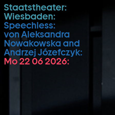
Staatstheater:
Zum Hauptinhalt springen
Wiesbaden:
Zum Footer springen
Speechless:
von Aleksandra
Nowakowska and
Andrzej Józefczyk:
Mo 22 06 2026: