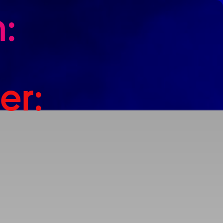
:
er: