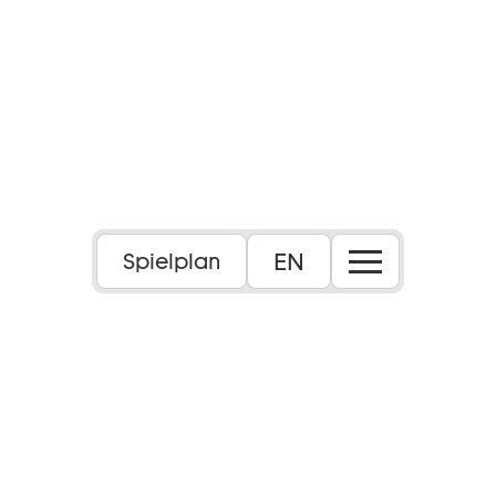
Foto: Laura Nickel
EN
Spielplan
6+
Dauer:
ca. 55 Minuten, ohne Pause