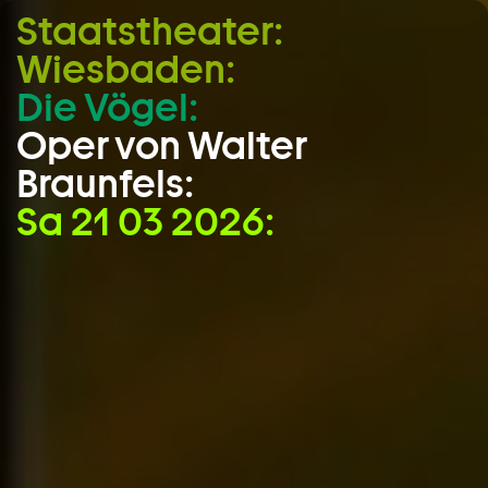
Staatstheater:
Zum Hauptinhalt springen
Wiesbaden:
Zum Footer springen
Die Vögel:
Oper von Walter
Braunfels:
Sa 21 03 2026: