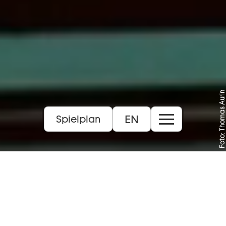
Foto: Thomas Aurin
EN
Spielplan
Libretto vom Komponisten, nach
Aristophanes
16+
Dauer:
ca. 2 Std., 40 Min. / eine Pause nach ca. 50