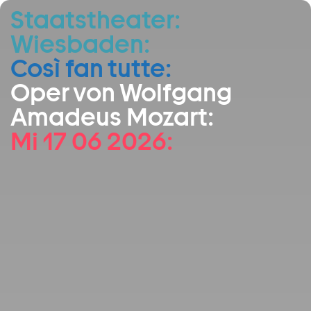
Staatstheater:
Zum Hauptinhalt springen
Wiesbaden:
Zum Footer springen
Così fan tutte:
Oper von Wolfgang
Amadeus Mozart:
Mi 17 06 2026: