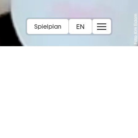
Foto: Kim Eidam
EN
Spielplan
Inhalt:
Die diesjährige Inszenierung des
Theaterclubs „How to make Drama – Lass es
raus!” entführt uns an Orte im Drinnen und
Draußen, im Hier und Jetzt auf eine Party
voller Blütenrausch und Blattverlust: Wer
darf nicht am Türsteher vorbei? Wer hütet
Geheimnisse? Wer erzählt sie weiter? Wer