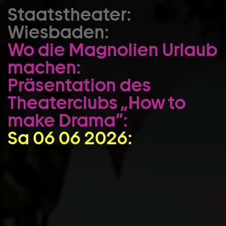
Staatstheater:
Zum Hauptinhalt springen
Wiesbaden:
Zum Footer springen
Wo die Magnolien Urlaub
machen:
Präsentation des
Theaterclubs „How to
make Drama”:
Sa 06 06 2026: