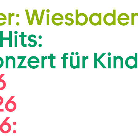
Zum Footer springen
er: Wiesbaden
Hits:
zert für Kind
6
26
6: