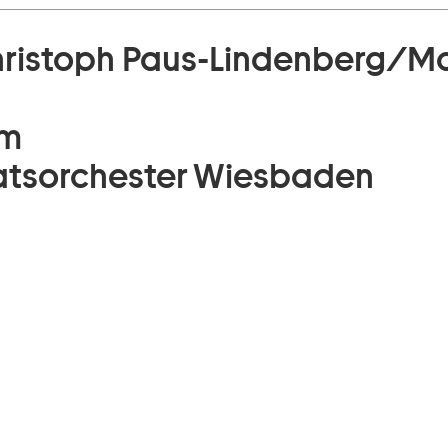
ristoph Paus-Lindenberg
/
Ma
um
atsorchester Wiesbaden