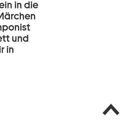
in in die
 Märchen
mponist
ett und
r in