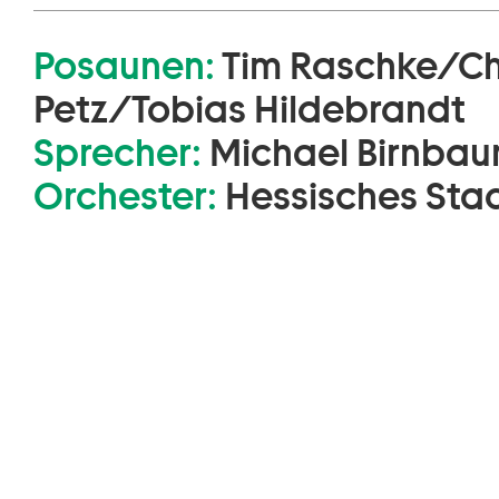
Posaunen:
Tim Raschke
/
Ch
Petz
/
Tobias Hildebrandt
Sprecher:
Michael Birnba
Orchester:
Hessisches Sta