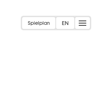
Foto: Juan Diego Castillo Ramirez
EN
Spielplan
Für alle ab 18 Jahren mit/ohne Vorkenntnisse
18+
Inhalt:
Wir beginnen mit einem sanften Ankommen
im Raum, verlangsamen, spüren und atmen.
Ein somatisches Warm-up weckt den Körper