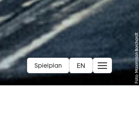
Foto: Maximilian Borchardt
EN
Spielplan
6+
Dauer:
ca. 1 Std., 20 Min.