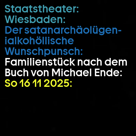
Staatstheater:
Zum Hauptinhalt springen
Wiesbaden:
Zum Footer springen
Der satan­archäo­lügen­
ialko­höllische
Wunschpunsch:
Familienstück nach dem
Buch von Michael Ende:
So 16 11 2025: