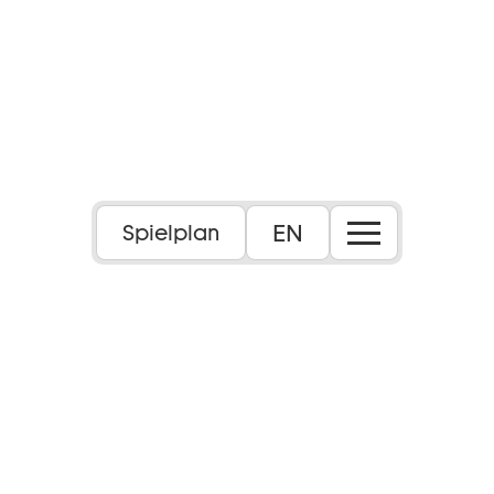
Foto: Maximilian Borchardt
EN
Spielplan
6+
Dauer:
ca. 1 Std., 20 Min.