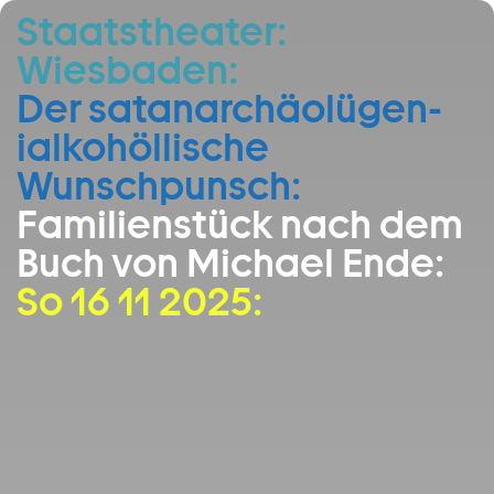
Staatstheater:
Zum Hauptinhalt springen
Wiesbaden:
Zum Footer springen
Der satan­archäo­lügen­
ialko­höllische
Wunschpunsch:
Familienstück nach dem
Buch von Michael Ende:
So 16 11 2025: