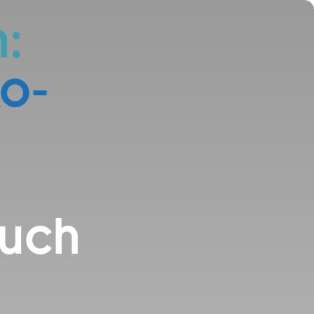
:
ko­
Buch