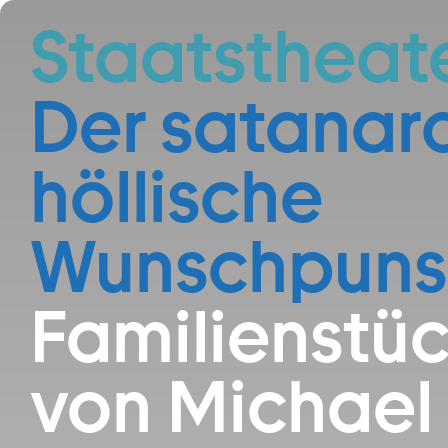
Zum Hauptinhalt springen
Staatstheat
Der satan­ar
höllische
Wunschpuns
Familienstü
von Michael