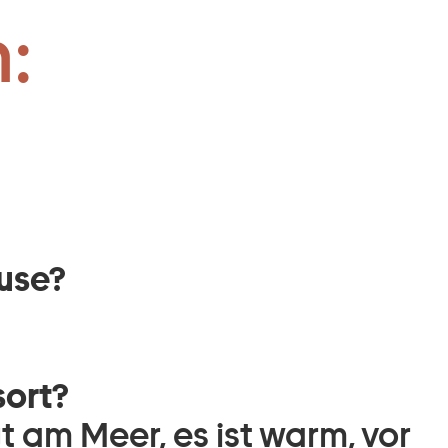
:
ause?
sort?
t am Meer, es ist warm, vor