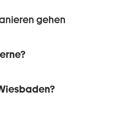
flanieren gehen
gerne?
 Wiesbaden?