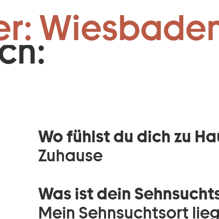
Zum Footer springen
er: Wiesbaden
ch:
Wo fühlst du dich zu H
Zuhause
Was ist dein Sehnsucht
Mein Sehnsuchtsort lieg