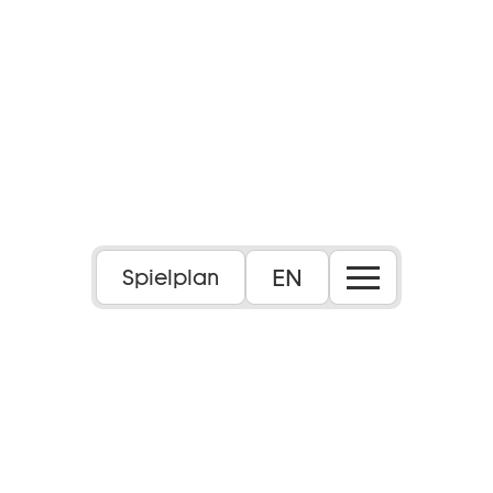
Foto: Lukas Anton
EN
Spielplan
10+
Dauer:
ca. 1 Std., 5 Min., keine Pause