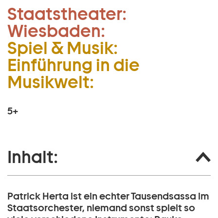
Staatstheater:
Zum Hauptinhalt springen
Wiesbaden:
Zum Footer springen
Spiel & Musik:
Einführung in die
Musikwelt:
5+
Inhalt:
Patrick Herta ist ein echter Tausendsassa im
Staatsorchester, niemand sonst spielt so