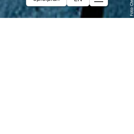
Ein partizipatives Musik- und Theaterprojekt
mit Menschen aus Wiesbaden und
Umgebung
14+
Inhalt:
Der Farmer Mr. Jones behandelt seine Tiere
grausam und rücksichtslos. Sie werden
ausgebeutet und vernachlässigt. Eines
Tages wird der Farmer von seinen Tieren
vertrieben. Die Tiere schaffen neue Regeln