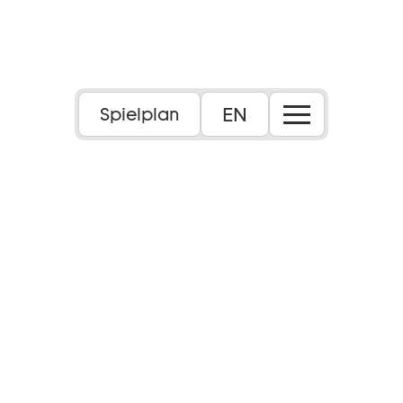
Foto: Still aus dem Film
EN
Spielplan
Filmvorführungen im Caligari Kino
FSK ab 16
Dauer:
153 Minuten
Inhalt: