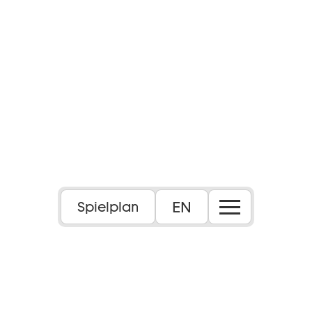
Foto: Karl und Monika Forster
EN
Spielplan
Text von Giuseppe Adami und Renato Simoni
nach Carlo Gozzi