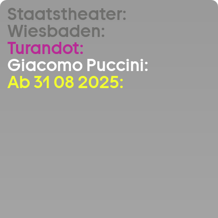
Staatstheater:
Zum Hauptinhalt springen
Wiesbaden:
Zum Footer springen
Turandot:
Giacomo Puccini:
Ab 31 08 2025: