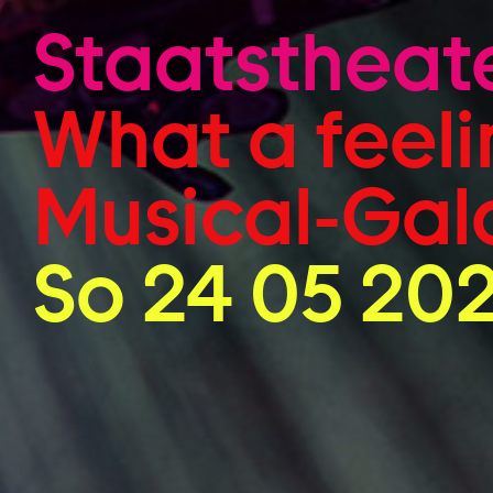
Zum Hauptinhalt springen
Staatstheat
What a feeli
Musical-Gal
So 24 05 202