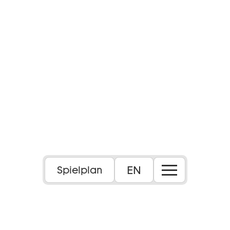
Foto: Tommy Hetzel
EN
Spielplan
Uraufführung von Gob Squad in