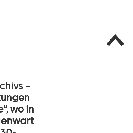
chivs –
htungen
“, wo in
egenwart
130-