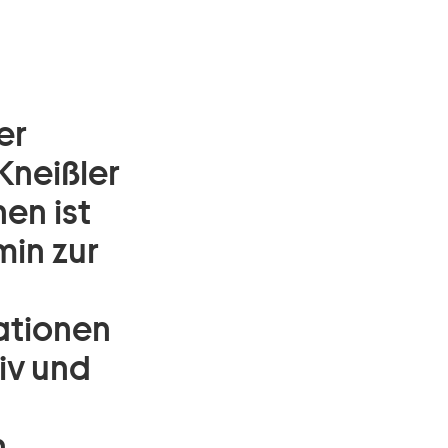
er
Kneißler
en ist
min zur
mationen
iv und
h