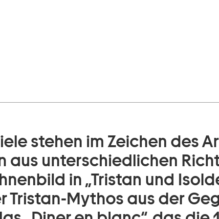
iele stehen im Zeichen des Ar
en aus unterschiedlichen Ric
enbild in „Tristan und Isolde
der Tristan-Mythos aus der G
as „Diner en blanc“, das die 