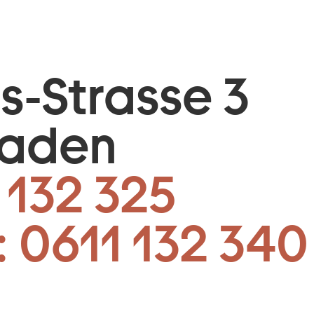
is-Strasse 3
baden
 132 325
:
0611 132 340