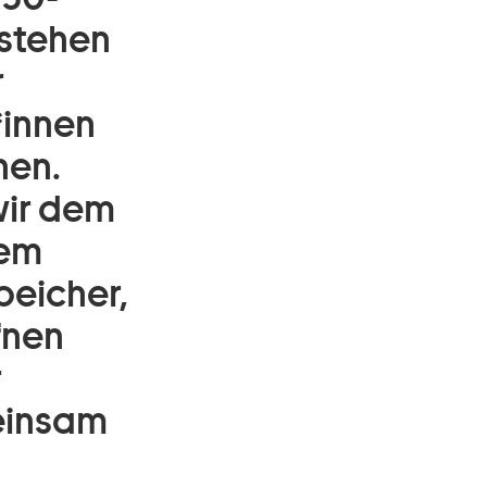
rstehen
r
*innen
hen.
wir dem
dem
peicher,
fnen
r
einsam