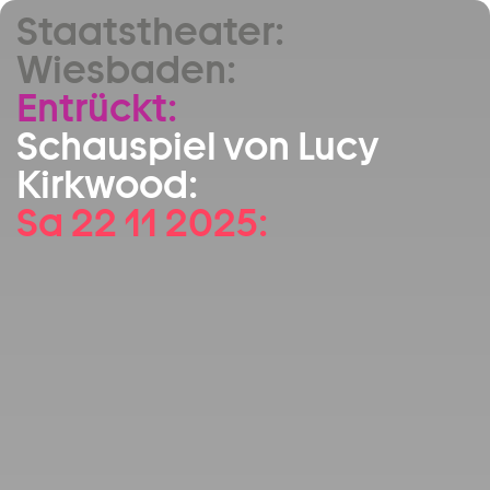
Staatstheater:
Zum Hauptinhalt springen
Wiesbaden:
Zum Footer springen
Entrückt:
Schauspiel von Lucy
Kirkwood:
Sa 22 11 2025: