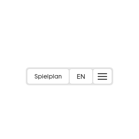
Foto: Lukas Anton
EN
Spielplan
Inszenierung: Jan Bosse
Deutsch von Corinna Brocher
Dauer:
ca. 2 Std., keine Pause