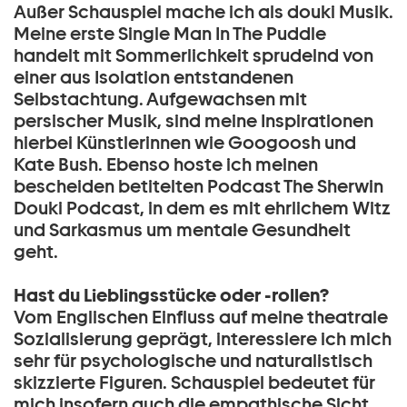
Außer Schauspiel mache ich als douki Musik.
Meine erste Single Man In The Puddle
handelt mit Sommerlichkeit sprudelnd von
einer aus Isolation entstandenen
Selbstachtung. Aufgewachsen mit
persischer Musik, sind meine Inspirationen
hierbei Künstlerinnen wie Googoosh und
Kate Bush. Ebenso hoste ich meinen
bescheiden betitelten Podcast The Sherwin
Douki Podcast, in dem es mit ehrlichem Witz
und Sarkasmus um mentale Gesundheit
geht.
Hast du Lieblingsstücke oder -rollen?
Vom Englischen Einfluss auf meine theatrale
Sozialisierung geprägt, interessiere ich mich
sehr für psychologische und naturalistisch
skizzierte Figuren. Schauspiel bedeutet für
mich insofern auch die empathische Sicht