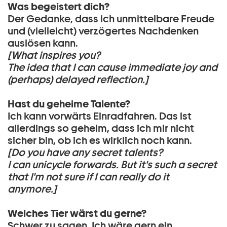
Was begeistert dich?
Der Gedanke, dass ich unmittelbare Freude
und (vielleicht) verzögertes Nachdenken
auslösen kann.
[What inspires you?
The idea that I can cause immediate joy and
(perhaps) delayed reflection.]
Hast du geheime Talente?
Ich kann vorwärts Einradfahren. Das ist
allerdings so geheim, dass ich mir nicht
sicher bin, ob ich es wirklich noch kann.
[Do you have any secret talents?
I can unicycle forwards. But it's such a secret
that I'm not sure if I can really do it
anymore.]
Welches Tier wärst du gerne?
Schwer zu sagen. Ich wäre gern ein