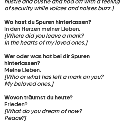
hustle and bustle and nod off with a feeling
of security while voices and noises buzz.]
Wo hast du Spuren hinterlassen?
In den Herzen meiner Lieben.
[Where did you leave a mark?
In the hearts of my loved ones.]
Wer oder was hat bei dir Spuren
hinterlassen?
Meine Lieben.
[Who or what has left a mark on you?
My beloved ones.]
Wovon träumst du heute?
Frieden?
[What do you dream of now?
Peace?]