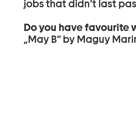
jobs that didn’t last pas
Do you have favourite w
„May B“ by Maguy Mari