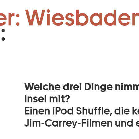
Zum Footer springen
er: Wiesbaden
:
Welche drei Dinge nimm
Insel mit?
Einen iPod Shuffle, di
Jim-Carrey-Filmen und 