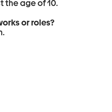
t the age of 10.
orks or roles?
n.