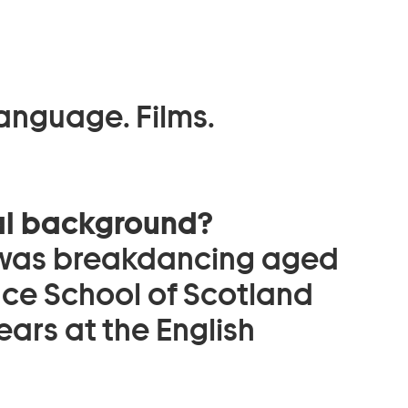
anguage. Films.
al background?
e was breakdancing aged
ance School of Scotland
ears at the English