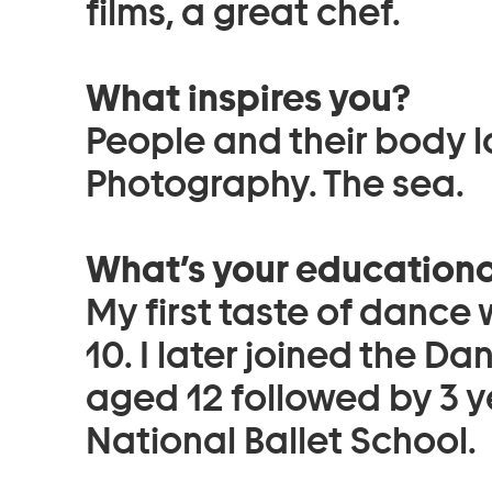
films, a great chef.
What inspires you?
People and their body l
Photography. The sea.
What’s your education
My first taste of danc
10. I later joined the D
aged 12 followed by 3 y
National Ballet School.