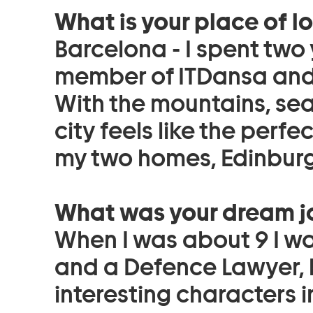
What is your place of l
Barcelona - I spent two 
member of ITDansa and fe
With the mountains, sea
city feels like the per
my two homes, Edinbur
What was your dream jo
When I was about 9 I w
and a Defence Lawyer, 
interesting characters 