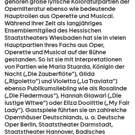
gehören große lyrische Koloraturpartien der
Opernliteratur ebenso wie bedeutende
Hauptrollen aus Operette und Musical.
Während ihrer Zeit als langjähriges
Ensemblemitglied des Hessischen
Staatstheaters Wiesbaden hat sie in vielen
Hauptpartien ihres Fachs aus Oper,
Operette und Musical auf der Bühne
gestanden. So ist sie mit Interpretationen
von Partien wie Maria Stuarda, Königin der
Nacht („Die Zauberflöte“), Gilda
(„Rigoletto“) und Violetta („La Traviata“)
ebenso Publikumsliebling wie als Rosalinde
(„Die Fledermaus“), Hannah Glawari („Die
lustige Witwe“) oder Eliza Doolittle („My Fair
Lady“). Gastspiele führten sie an zahlreiche
Opernhäuser Deutschlands, u. a. Deutsche
Oper Berlin, Staatstheater Darmstadt,
Staatstheater Hannover, Badisches