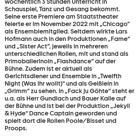
wöchentlich 3 Stunden Unterricht in
Schauspiel, Tanz und Gesang bekommt.
Seine erste Premiere am Staatstheater
feierte er im November 2022 mit „Chicago“
als Ensemblemitglied. Seitdem wirkte Lars
Hofmann auch in den Produktionen „Fame“
und „Sister Act“, jeweils in mehreren
unterschiedlichen Rollen, mit und stand als
Primoballerinoin „Flashdance“ auf der
Bühne. Zudem ist er aktuell als
Gerichtsdiener und Ensemble in „Twelfth
Night (Was ihr wollt)“ und als Geißlein in
„Grimm“ zu sehen. In „Fack ju Göhte“ steht er
u.a. als Herr Gundlach und Bauer Kalle auf
der Bühne und ist bei der Produktion „Jekyll
& Hyde“ Dance Captain geworden und
spielt dort die Rollen Poole/Bisset und
Proops.