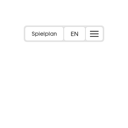
Foto: Laura Nickel
EN
Spielplan
Inszenierung: Julia Gudi
In Kooperation mit der HfMDK Frankfurt
Dauer:
ca. 1 Std., keine Pause
Inhalt: