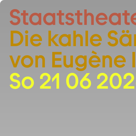
Zum Hauptinhalt springen
Staatstheat
Die kahle Sä
von Eugène 
So 21 06 202