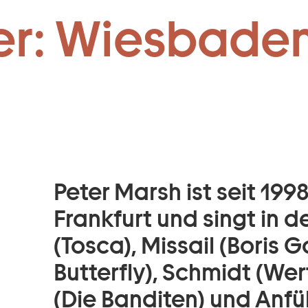
Zum Footer springen
er: Wiesbaden
Peter Marsh ist seit 19
Frankfurt und singt in 
(Tosca), Missail (Bori
Butterfly), Schmidt (Wer
(Die Banditen) und Anfüh