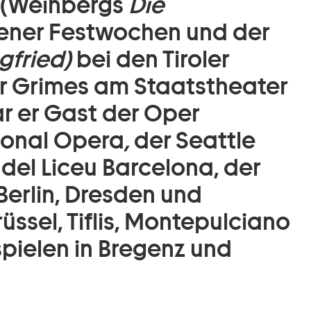
r (Weinbergs
Die
ener Festwochen und der
gfried)
bei den Tiroler
er Grimes am Staatstheater
r er Gast der Oper
tional Opera
,
der Seattle
del Liceu Barcelona, der
erlin, Dresden und
üssel, Tiflis, Montepulciano
pielen in Bregenz und