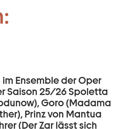
:
98 im Ensemble der Oper
der Saison 25/26 Spoletta
s Godunow), Goro (Madama
ther), Prinz von Mantua
rer (Der Zar lässt sich