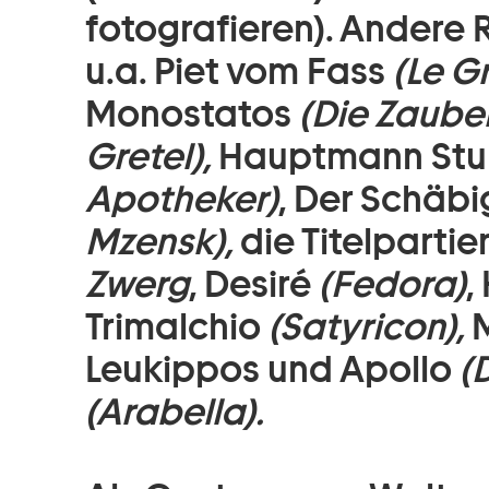
fotografieren). Andere R
u.a. Piet vom Fass
(Le G
Monostatos
(Die Zauber
Gretel),
Hauptmann Stu
Apotheker)
, Der Schäb
Mzensk),
die Titelpartie
Zwerg
, Desiré
(Fedora)
,
Trimalchio
(Satyricon),
Leukippos und Apollo
(
(Arabella).