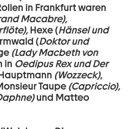
ollen in Frankfurt waren
rand Macabre),
flöte),
Hexe (
Hänsel und
rmwald (
Doktor und
ige
(Lady Macbeth von
n in
Oedipus Rex und Der
 Hauptmann
(Wozzeck)
,
Monsieur Taupe
(Capriccio),
Daphne)
und Matteo