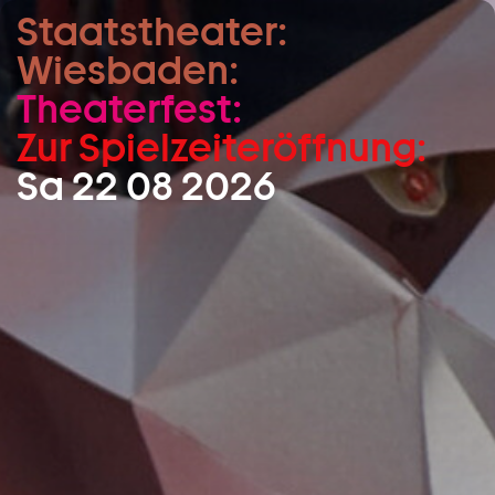
Staatstheater:
Zum Hauptinhalt springen
Wiesbaden:
Zum Footer springen
Theaterfest:
Zur Spielzeiteröffnung:
Sa 22 08 2026