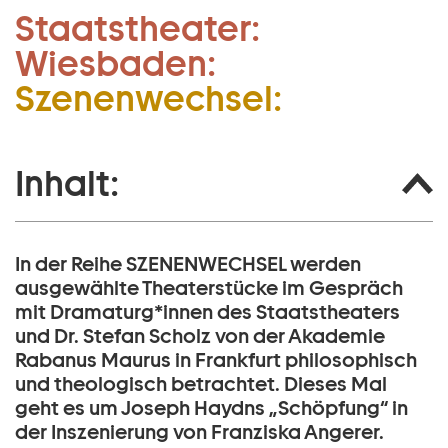
Staatstheater:
Zum Hauptinhalt springen
Wiesbaden:
Zum Footer springen
Szenenwechsel:
Inhalt:
In der Reihe SZENENWECHSEL werden
ausgewählte Theaterstücke im Gespräch
mit Dramaturg*innen des Staatstheaters
und Dr. Stefan Scholz von der Akademie
Rabanus Maurus in Frankfurt philosophisch
und theologisch betrachtet. Dieses Mal
geht es um Joseph Haydns „Schöpfung“ in
der Inszenierung von Franziska Angerer.