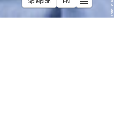
Foto: Laura Nickel
EN
Spielplan
Musiktheater von Misha Cvijović und Jan
Sobrie
Eine spartenübergreifende Inszenierung
zwischen Schauspiel und Musiktheater.
10+
Inhalt:
Nicky läuft von zu Hause weg, weil es dort
nicht mehr zum Aushalten ist, und möchte
am liebsten vergessen. Sängerin Gabriela