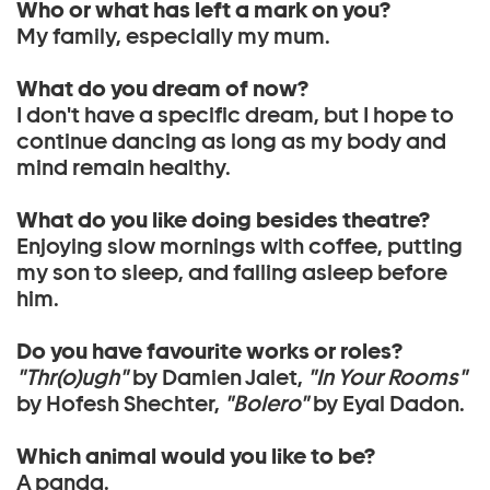
Who or what has left a mark on you?
My family, especially my mum.
What do you dream of now?
I don't have a specific dream, but I hope to
continue dancing as long as my body and
mind remain healthy.
What do you like doing besides theatre?
Enjoying slow mornings with coffee, putting
my son to sleep, and falling asleep before
him.
Do you have favourite works or roles?
"Thr(o)ugh"
by Damien Jalet,
"In Your Rooms"
by Hofesh Shechter,
"Bolero"
by Eyal Dadon.
Which animal would you like to be?
A panda.