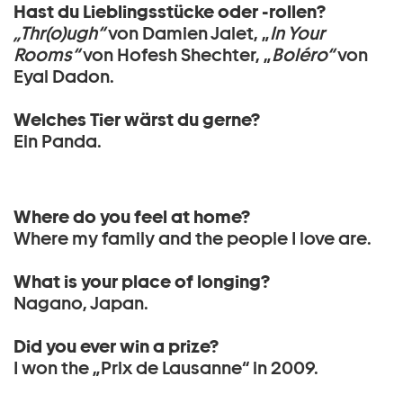
Hast du Lieblingsstücke oder -rollen?
„Thr(o)ugh“
von Damien Jalet, „
In Your
Rooms“
von Hofesh Shechter, „
Boléro“
von
Eyal Dadon.
Welches Tier wärst du gerne?
Ein Panda.
Where do you feel at home?
Where my family and the people I love are.
What is your place of longing?
Nagano, Japan.
Did you ever win a prize?
I won the „Prix de Lausanne“ in 2009.