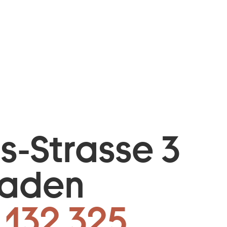
is-Strasse 3
baden
 132 325