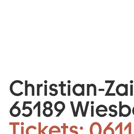
Christian-Za
65189 Wies
Tickets:
0611