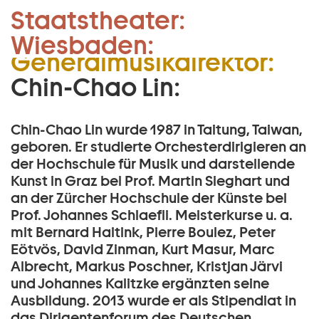
1. Kapellmeister und
Staatstheater:
Zum Hauptinhalt springen
Stellvertretender
Wiesbaden:
Zum Footer springen
Generalmusikdirektor:
Chin-Chao Lin:
Chin-Chao Lin wurde 1987 in Taitung, Taiwan,
geboren. Er studierte Orchesterdirigieren an
der Hochschule für Musik und darstellende
Kunst in Graz bei Prof. Martin Sieghart und
an der Zürcher Hochschule der Künste bei
Prof. Johannes Schlaeﬂi. Meisterkurse u. a.
mit Bernard Haitink, Pierre Boulez, Peter
Eötvös, David Zinman, Kurt Masur, Marc
Albrecht, Markus Poschner, Kristjan Järvi
und Johannes Kalitzke ergänzten seine
Ausbildung. 2013 wurde er als Stipendiat in
das Dirigentenforum des Deutschen